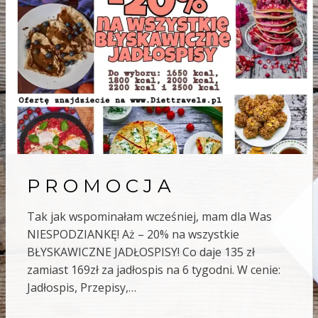
P R O M O C J A
Tak jak wspominałam wcześniej, mam dla Was
NIESPODZIANKĘ! Aż – 20% na wszystkie
BŁYSKAWICZNE JADŁOSPISY! Co daje 135 zł
zamiast 169zł za jadłospis na 6 tygodni. W cenie:
Jadłospis, Przepisy,…