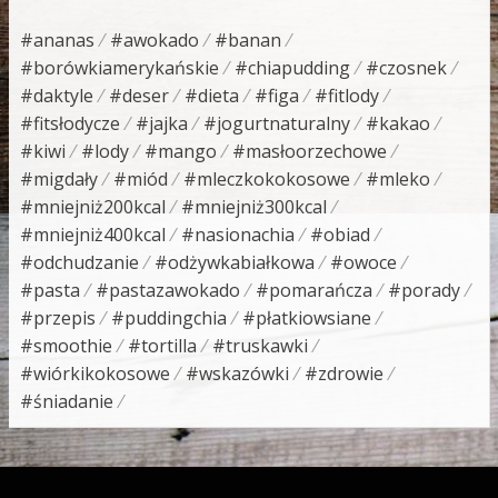
#ananas
#awokado
#banan
#borówkiamerykańskie
#chiapudding
#czosnek
#daktyle
#deser
#dieta
#figa
#fitlody
#fitsłodycze
#jajka
#jogurtnaturalny
#kakao
#kiwi
#lody
#mango
#masłoorzechowe
#migdały
#miód
#mleczkokokosowe
#mleko
#mniejniż200kcal
#mniejniż300kcal
#mniejniż400kcal
#nasionachia
#obiad
#odchudzanie
#odżywkabiałkowa
#owoce
#pasta
#pastazawokado
#pomarańcza
#porady
#przepis
#puddingchia
#płatkiowsiane
#smoothie
#tortilla
#truskawki
#wiórkikokosowe
#wskazówki
#zdrowie
#śniadanie