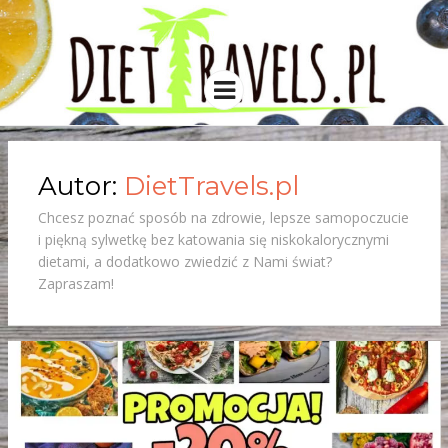
DIETTRAVE
Po pierwsze dieta to nie katowanie się
niskokalorycznymi posiłkami za
którymi nie przepadamy, a sposób
Menu
żywienia, uwzględniający ilość i jakość
spożywanych pokarmów. Najlepiej
jeść rzeczy zdrowe i te które…
Autor:
DietTravels.pl
Chcesz poznać sposób na zdrowie, lepsze samopoczucie
i piękną sylwetkę bez katowania się niskokalorycznymi
dietami, a dodatkowo zwiedzić z Nami świat?
Zapraszam!