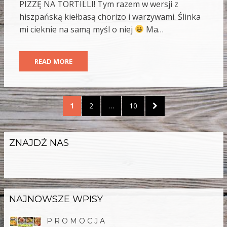
PIZZĘ NA TORTILLI! Tym razem w wersji z
hiszpańską kiełbasą chorizo i warzywami. Ślinka
mi cieknie na samą myśl o niej
Ma…
READ MORE
Nawigacja
PAGE
PAGE
PAGE
NEXT
1
2
…
10
po
PAGE
wpisach
ZNAJDŹ NAS
NAJNOWSZE WPISY
P R O M O C J A