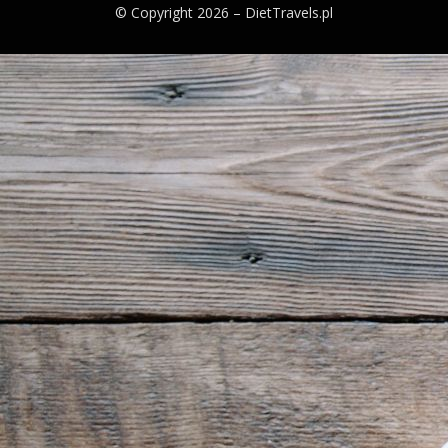
© Copyright 2026 –
DietTravels.pl
Bezel Theme by
SimpleFreeThemes
⋅
Powered by
WordPress