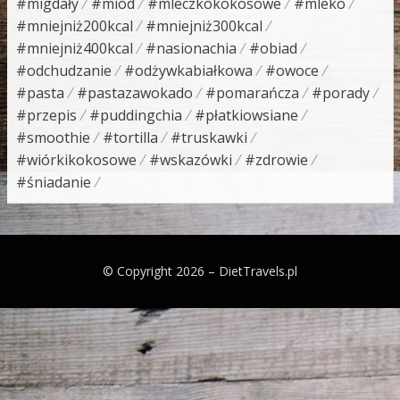
#migdały
#miód
#mleczkokokosowe
#mleko
#mniejniż200kcal
#mniejniż300kcal
#mniejniż400kcal
#nasionachia
#obiad
#odchudzanie
#odżywkabiałkowa
#owoce
#pasta
#pastazawokado
#pomarańcza
#porady
#przepis
#puddingchia
#płatkiowsiane
#smoothie
#tortilla
#truskawki
#wiórkikokosowe
#wskazówki
#zdrowie
#śniadanie
© Copyright 2026 –
DietTravels.pl
Bezel Theme by
SimpleFreeThemes
⋅
Powered by
WordPress