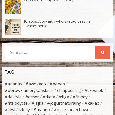
10 sposobów jak wykorzystać czas na
kwarantannie
Search
for:
SEARCH
TAGI
#ananas
#awokado
#banan
#borówkiamerykańskie
#chiapudding
#czosnek
#daktyle
#deser
#dieta
#figa
#fitlody
#fitsłodycze
#jajka
#jogurtnaturalny
#kakao
#kiwi
#lody
#mango
#masłoorzechowe