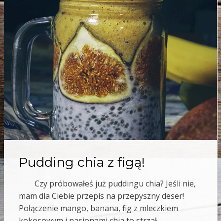
Pudding chia z figą!
Czy próbowałeś już puddingu chia? Jeśli nie,
mam dla Ciebie przepis na przepyszny deser!
Połączenie mango, banana, fig z mleczkiem
kokosowym i nasionami chia to strzał…