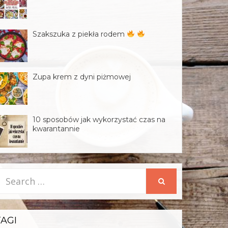
Szakszuka z piekła rodem
Zupa krem z dyni piżmowej
10 sposobów jak wykorzystać czas na
kwarantannie
earch
SEARCH
or:
TAGI