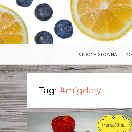
STRONA GŁÓWNA
KO
Tag:
#migdały