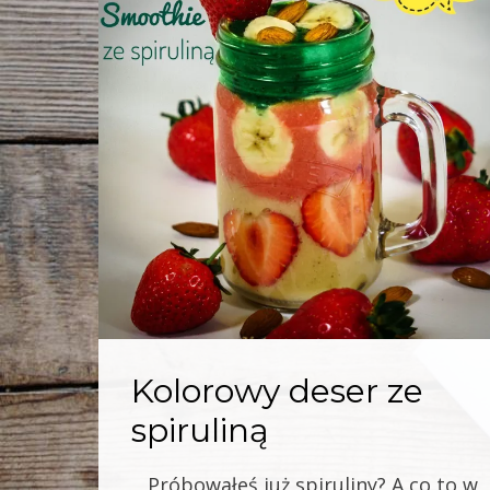
Kolorowy deser ze
spiruliną
Próbowałeś już spiruliny? A co to w