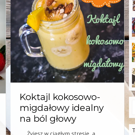
Koktajl kokosowo-
S
migdałowy idealny
f
na ból głowy
Żyjesz w ciągłym stresie, a