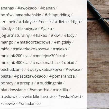
ananas
#awokado
#banan
borówkiamerykańskie
#chiapudding
czosnek
#daktyle
#deser
#dieta
#figa
fitlody
#fitsłodycze
#jajka
jogurtnaturalny
#kakao
#kiwi
#lody
#mango
#masłoorzechowe
#migdały
miód
#mleczkokokosowe
#mleko
mniejniż200kcal
#mniejniż300kcal
mniejniż400kcal
#nasionachia
#obiad
odchudzanie
#odżywkabiałkowa
#owoce
pasta
#pastazawokado
#pomarańcza
porady
#przepis
#puddingchia
płatkiowsiane
#smoothie
#tortilla
truskawki
#wiórkikokosowe
#wskazówki
zdrowie
#śniadanie