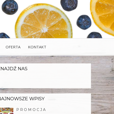
 się niskokalorycznymi posiłkami za którymi nie
TRAVELS.PL
względniający ilość i jakość spożywanych pokarmów.
które…
OFERTA
KONTAKT
ZNAJDŹ NAS
NAJNOWSZE WPISY
P R O M O C J A