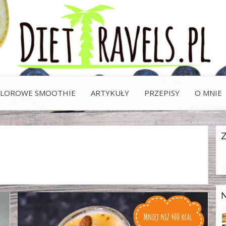
Po pierwsze dieta to nie katowanie
DIET
przepadamy, a sposób żywienia, u
Najlepiej jeść rzeczy zdrowe i te 
LOROWE SMOOTHIE
ARTYKUŁY
PRZEPISY
O MNIE