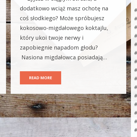
dodatkowo wciąż masz ochotę na
#
coś słodkiego? Może spróbujesz
#
#
kokosowo-migdałowego koktajlu,
#
który ukoi twoje nerwy i
#
zapobiegnie napadom głodu?
Nasiona migdałowca posiadają…
#
#
READ MORE
#
#
#
#
#
#
#